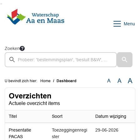
Ga naar de inhoud van deze pagina
Ga naar het zoeken
Ga naar het menu
Menu
Zoeken
A
A
A
U bevindt zich hier:
Home
Dashboard
Overzichten
Actuele overzicht items
Titel
Soort
Datum wijziging
Presentatie
Toezeggingenregi
29-06-2026
PACAS
ster