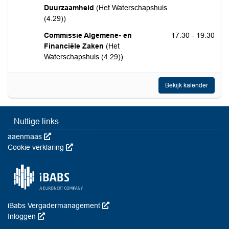
Duurzaamheid
(Het Waterschapshuis
(4.29))
donderdag 29 oktober 2026
Commissie Algemene- en
17:30 - 19:30
Financiële Zaken
(Het
Waterschapshuis (4.29))
Bekijk kalender
Nuttige links
aaenmaas
Deze link wordt in een nieuw venster geopend
Cookie verklaring
Deze link wordt in een nieuw venster geopend
iBabs Vergadermanagement
Deze link wordt in een nieuw venster 
Inloggen
Deze link wordt in een nieuw venster geopend