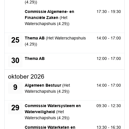
(4.29))
donderdag 17 september 2026
Commissie Algemene- en
17:30 - 19:30
Financiële Zaken
(Het
Waterschapshuis (4.29))
vrijdag 25 september 2026
Thema AB
(Het Waterschapshuis
14:00 - 17:00
25
(4.29))
woensdag 30 september 2026
Thema AB
12:00 - 17:00
30
oktober 2026
vrijdag 9 oktober 2026
Algemeen Bestuur
(Het
14:00 - 17:00
9
Waterschapshuis (4.29))
donderdag 29 oktober 2026
Commissie Watersysteem en
09:30 - 12:30
29
Waterveiligheid
(Het
Waterschapshuis (4.29))
donderdag 29 oktober 2026
Commissie Waterketen en
13:30 - 16:30