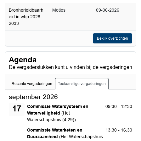
Bronherleidbaarh
Moties
09-06-2026
eid in wbp 2028-
2033
Bekijk overzichten
Agenda
De vergaderstukken kunt u vinden bij de vergaderingen
Recente vergaderingen
Toekomstige vergaderingen
september 2026
donderdag 17 september 2026
Commissie Watersysteem en
09:30 - 12:30
17
Waterveiligheid
(Het
Waterschapshuis (4.29))
donderdag 17 september 2026
Commissie Waterketen en
13:30 - 16:30
Duurzaamheid
(Het Waterschapshuis