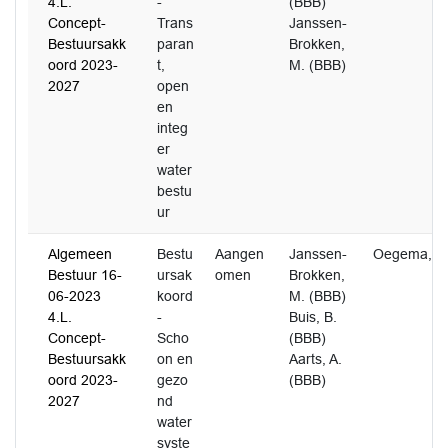
4.L.
-
(BBB)
Concept-
Trans
Janssen-
Bestuursakk
paran
Brokken,
oord 2023-
t,
M. (BBB)
2027
open
en
integ
er
water
bestu
ur
Algemeen
Bestu
Aangen
Janssen-
Oegema, S
Bestuur 16-
ursak
omen
Brokken,
06-2023
koord
M. (BBB)
4.L.
-
Buis, B.
Concept-
Scho
(BBB)
Bestuursakk
on en
Aarts, A.
oord 2023-
gezo
(BBB)
2027
nd
water
syste