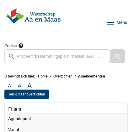
Ga naar de inhoud van deze pagina
Ga naar het zoeken
Ga naar het menu
Menu
Zoeken
U bevindt zich hier:
Home
Overzichten
Amendementen
A
A
A
Terug naar overzichten
Filters
Agendapunt
vanaf