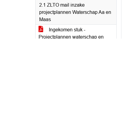
2.1 ZLTO mail inzake
projectplannen Waterschap Aa en
Maas
Ingekomen stuk -
Projectplannen waterschap en
schadeclaim (geanonimiseerd)
2.2 Email van de heer Jansen
Ingekomen stuk - de heer
Jansen (geanonimiseerd)
2.3 Vooraankondiging
waterschapscongres 20 juni 2024
Unie van waterschappen
vooraankondiging
waterschapscongres op 20 juni
2024