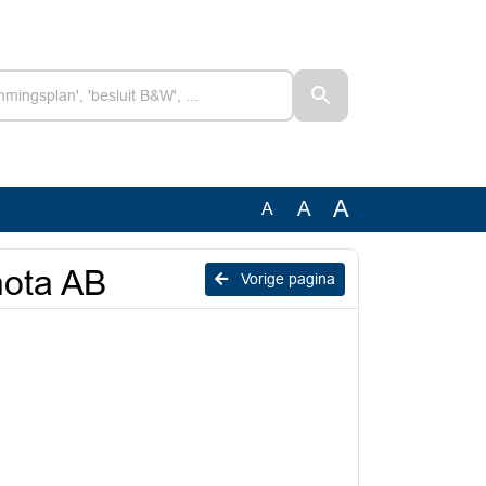
A
A
A
nota AB
Vorige pagina