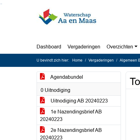
Ga naar de inhoud van deze pagina
Ga naar het zoeken
Ga naar het menu
Dashboard
Vergaderingen
Overzichten
U bevindt zich hier:
Home
Vergaderingen
Algemeen Be
Agendabundel
To
0 Uitnodiging
Uitnodiging AB 20240223
1e Nazendingsbrief AB
20240223
2e Nazendingsbrief AB
20240223