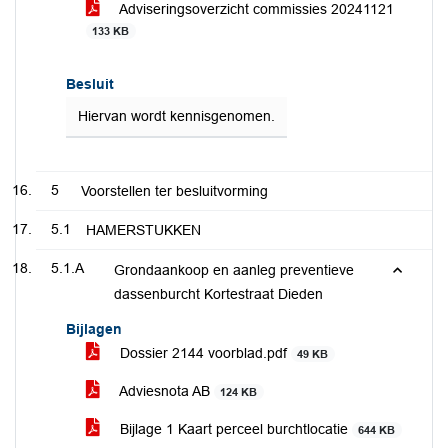
Adviseringsoverzicht commissies 20241121
133 KB
Besluit
Hiervan wordt kennisgenomen.
5
Voorstellen ter besluitvorming
5.1
HAMERSTUKKEN
5.1.A
Grondaankoop en aanleg preventieve
dassenburcht Kortestraat Dieden
Bijlagen
Dossier 2144 voorblad.pdf
49 KB
Adviesnota AB
124 KB
Bijlage 1 Kaart perceel burchtlocatie
644 KB