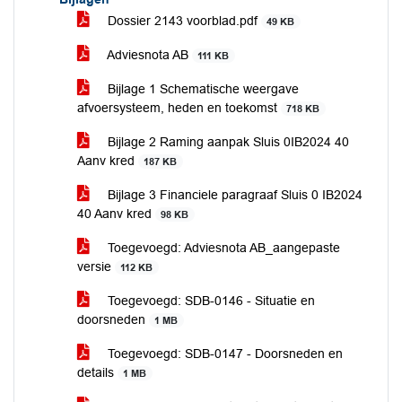
Dossier 2143 voorblad.pdf
49 KB
Adviesnota AB
111 KB
Bijlage 1 Schematische weergave
afvoersysteem, heden en toekomst
718 KB
Bijlage 2 Raming aanpak Sluis 0IB2024 40
Aanv kred
187 KB
Bijlage 3 Financiele paragraaf Sluis 0 IB2024
40 Aanv kred
98 KB
Toegevoegd: Adviesnota AB_aangepaste
versie
112 KB
Toegevoegd: SDB-0146 - Situatie en
doorsneden
1 MB
Toegevoegd: SDB-0147 - Doorsneden en
details
1 MB