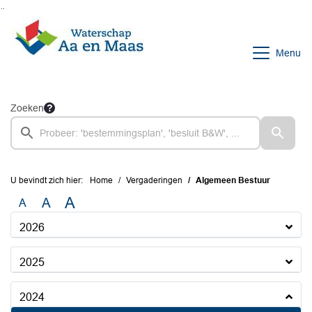
Ga naar de inhoud van deze pagina
Ga naar het zoeken
Ga naar het menu
Menu
Zoeken
U bevindt zich hier:
Home
Vergaderingen
Algemeen Bestuur
A
A
A
2026
2025
2024