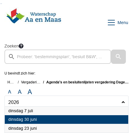
Ga naar de inhoud van deze pagina
Ga naar het zoeken
Ga naar het menu
Menu
Zoeken
U bevindt zich hier:
Home
Vergaderingen
Agenda's en besluitenlijsten vergadering Dagelijks Bestuur
A
A
A
2026
2026
dinsdag 7 juli
2026
dinsdag 30 juni
2026
dinsdag 23 juni