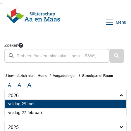
Ga naar de inhoud van deze pagina
Ga naar het zoeken
Ga naar het menu
Menu
Zoeken
U bevindt zich hier:
Home
Vergaderingen
Streekpanel Raam
A
A
A
2026
2026
vrijdag 29 mei
2026
vrijdag 27 februari
2025