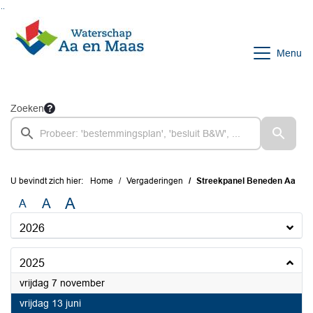
Ga naar de inhoud van deze pagina
Ga naar het zoeken
Ga naar het menu
Menu
Zoeken
U bevindt zich hier:
Home
Vergaderingen
Streekpanel Beneden Aa
A
A
A
2026
2025
2025
vrijdag 7 november
2025
vrijdag 13 juni