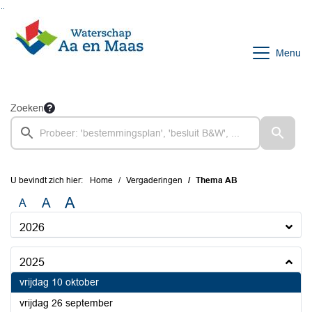
Ga naar de inhoud van deze pagina
Ga naar het zoeken
Ga naar het menu
Menu
Zoeken
U bevindt zich hier:
Home
Vergaderingen
Thema AB
A
A
A
2026
2025
2025
vrijdag 10 oktober
2025
vrijdag 26 september