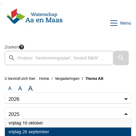
Ga naar de inhoud van deze pagina
Ga naar het zoeken
Ga naar het menu
Menu
Zoeken
U bevindt zich hier:
Home
Vergaderingen
Thema AB
A
A
A
2026
2025
2025
vrijdag 10 oktober
2025
vrijdag 26 september